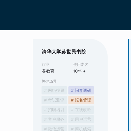
清华大学苏世民书院
行业
使用麦客
教育
10
年 +
关键场景
# 网络投票
# 问卷调研
# 考试测评
# 报名管理
# 招聘培训
# 在线收款
# 客户服务
# 用户运营
# 微信运营
# 商机线索