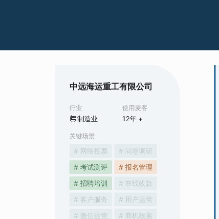
中远海运重工有限公司
行业
使用麦客
制造业
12
年 +
关键场景
# 网络投票
# 问卷调研
# 考试测评
# 报名管理
# 招聘培训
# 在线收款
# 客户服务
# 用户运营
# 微信运营
# 商机线索